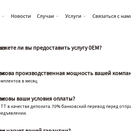
ы
Новости
Случаи
Услуги
Связаться с на
ожете ли вы предоставить услугу 0EM?
с:
акова производственная мощность вашей компа
с:
омплектов в месяц
аковы ваши условия оплаты?
с:
 TT в качестве депозита. 70% банковский перевод перед отп
редъявлении.
ак насчет вашей гарантии?
с: