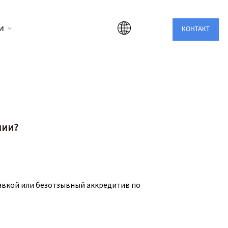
ми
КОНТАКТ
нии?
равкой или безотзывный аккредитив по