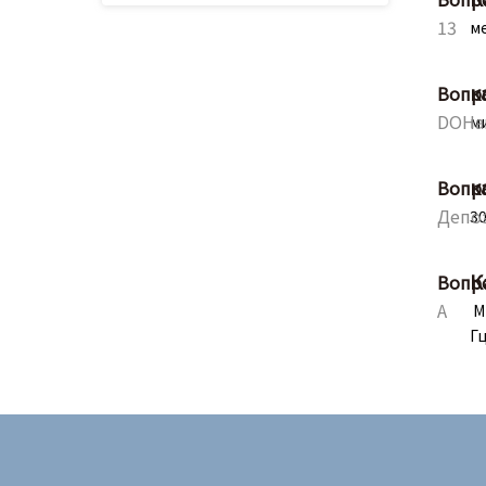
13
ме
к
Вопро
DOНа
м
к
Вопро
Депо
3
К
Вопро
A
Мы
Гц