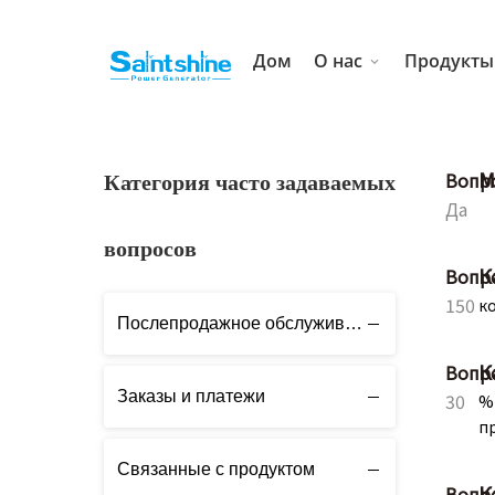
Дом
О нас
Продукт
М
Вопро
Категория часто задаваемых
Да
вопросов
К
Вопро
150
к
Послепродажное обслуживание
К
Вопро
Заказы и платежи
30
%
п
Связанные с продуктом
К
Вопро