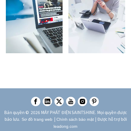
Van bướm có thể được
kích hoạt bằng tay hoặc
bằng khí nén.
Bản quyền ©
2026
MÁY PHÁT ĐIỆN SAINTSHINE. Mọi quyền được
bảo lưu.
|
| Được hỗ trợ bởi
Sơ đồ trang web
Chính sách bảo mật
leadong.com