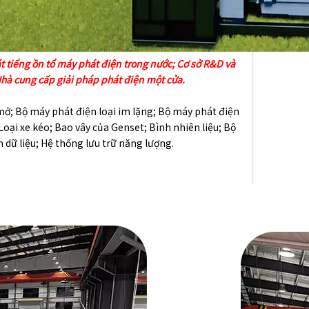
t tiếng ồn tổ máy phát điện trong nước; Cơ sở R&D và
hà cung cấp giải pháp phát điện một cửa.
mở; Bộ máy phát điện loại im lặng; Bộ máy phát điện
 Loại xe kéo; Bao vây của Genset; Bình nhiên liệu; Bộ
dữ liệu; Hệ thống lưu trữ năng lượng.