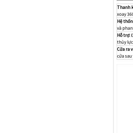
Thanh 
xoay 360
Hệ thốn
và phan
Hỗ trợ:
Đ
thủy lực
Cửa ra v
cửa sau 