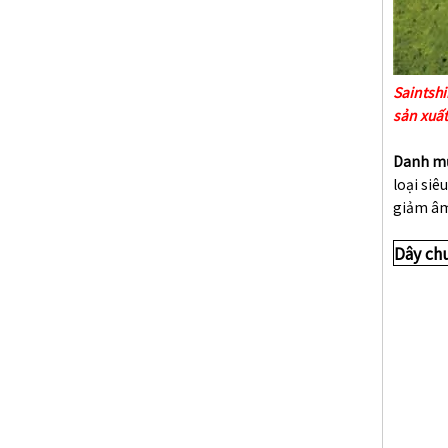
Saintshi
sản xuất
Danh m
loại siê
giảm âm
Dây ch