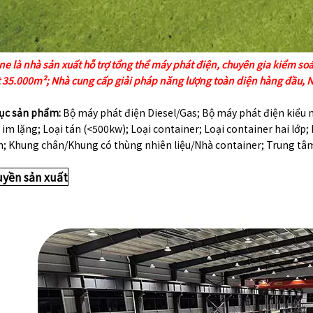
ne là nhà sản xuất hỗ trợ tổng thể máy phát điện,
chuyên gia kiểm soá
 35.000m²; Nhà cung cấp giải pháp năng lượng toàn diện hàng đầu, N
ục sản phẩm:
Bộ máy phát điện Diesel/Gas; Bộ máy phát điện kiểu 
u im lặng; Loại tán (<500kw); Loại container; Loại container hai lớp;
; Khung chân/Khung có thùng nhiên liệu/Nhà container; Trung tâm 
uyền sản xuất