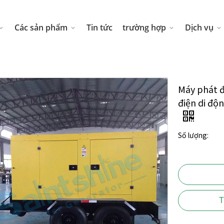
Các sản phẩm
Tin tức
trường hợp
Dịch vụ
Máy phát đi
điện di độ
Số lượng:
T