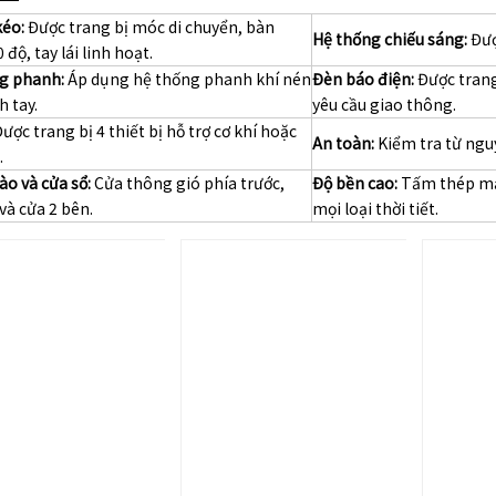
kéo:
Được trang bị móc di chuyển, bàn
Hệ thống chiếu sáng:
Đượ
 độ, tay lái linh hoạt.
g phanh:
Áp dụng hệ thống phanh khí nén
Đèn báo điện:
Được trang
h tay.
yêu cầu giao thông.
ược trang bị 4 thiết bị hỗ trợ cơ khí hoặc
An toàn:
Kiểm tra từ ngu
.
ào và cửa sổ:
Cửa thông gió phía trước,
Độ bền cao:
Tấm thép mạ
và cửa 2 bên.
mọi loại thời tiết.