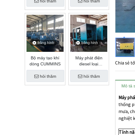
hỏi thăm
hỏi thăm
băng hình
băng hình
Bộ máy tạo khí
Máy phát điện
Chia sẻ tới
dòng CUMMINS
diesel loại
Saintshine Trailer
Máy phát điện di
hỏi thăm
hỏi thăm
động
Mô tả 
Máy phá
thống p
mưa, chố
nghiệt 
Tính n