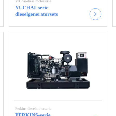
YuChai-dieselmotorserie
YUCHAI-serie
dieselgeneratorsets
Perkins-dieselmotorserie
PERKINS-serie