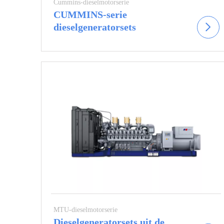
Cummins-dieselmotorserie
CUMMINS-serie
dieselgeneratorsets
MTU-dieselmotorserie
Dieselgeneratorsets uit de